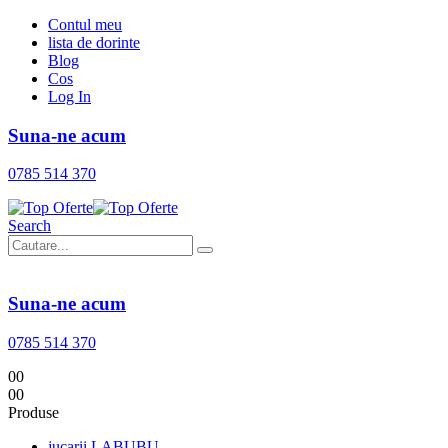
Contul meu
lista de dorinte
Blog
Cos
Log In
Suna-ne acum
0785 514 370
Search
Suna-ne acum
0785 514 370
0
0
0
0
Produse
jucarii LABUBU