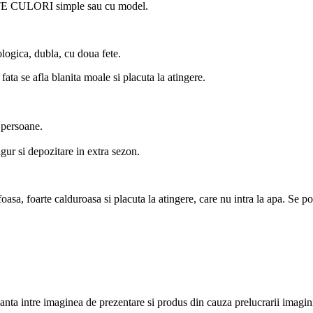
ULORI simple sau cu model.
ologica, dubla, cu doua fete.
fata se afla blanita moale si placuta la atingere.
 persoane.
gur si depozitare in extra sezon.
oasa, foarte calduroasa si placuta la atingere, care nu intra la apa. Se p
uanta intre imaginea de prezentare si produs din cauza prelucrarii imagini