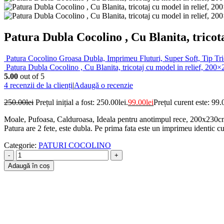
Patura Dubla Cocolino , Cu Blanita, tricot
Patura Cocolino Groasa Dubla, Imprimeu Fluturi, Super Soft, Tip Tri
Patura Dubla Cocolino , Cu Blanita, tricotaj cu model in relief, 200×
5.00
out of 5
4
recenzii de la clienți
|
Adaugă o recenzie
250.00
lei
Prețul inițial a fost: 250.00lei.
99.00
lei
Prețul curent este: 99.
Moale, Pufoasa, Calduroasa, Ideala pentru anotimpul rece, 200x230c
Patura are 2 fete, este dubla. Pe prima fata este un imprimeu identic cu 
Categorie:
PATURI COCOLINO
-
+
Adaugă în coș