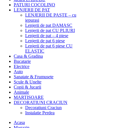
PATURI COCOLINO
LENJERII DE PAT
LENJERII DE PASTE – cu
iepurasi
Lenjerii de pat DAMASC
Lenjerii de pat CU PLIURI
Lenjerii de pat – 4 piese
Lenjerii de pat 6 piese
Lenjerii de pat 6 piese CU
ELASTIC
Casa & Gradina
Bucatarie
Electrice
Auto
Sanatate & Frumusete
Scule & Unelte
Copii & Jucarii
Animale
MARTISOARE
DECORATIUNI CRACIUN
Decoratiuni Craciun
Instalatie Perdea
Acasa
Magazin