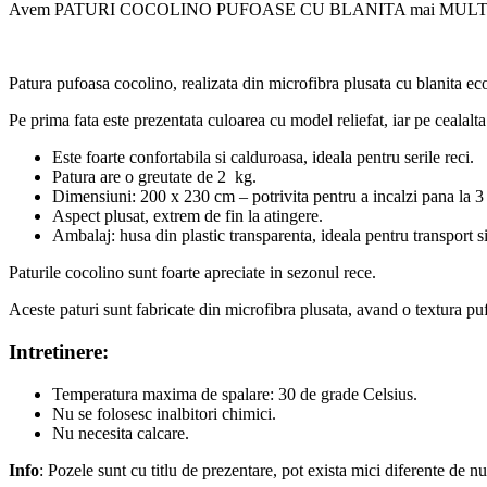
Avem PATURI COCOLINO PUFOASE CU BLANITA mai MULTE C
Patura pufoasa cocolino, realizata din microfibra plusata cu blanita ec
Pe prima fata este prezentata culoarea cu model reliefat, iar pe cealalta 
Este foarte confortabila si calduroasa, ideala pentru serile reci.
Patura are o greutate de 2 kg.
Dimensiuni: 200 x 230 cm – potrivita pentru a incalzi pana la 3
Aspect plusat, extrem de fin la atingere.
Ambalaj: husa din plastic transparenta, ideala pentru transport si
Paturile cocolino sunt foarte apreciate in sezonul rece.
Aceste paturi sunt fabricate din microfibra plusata, avand o textura puf
Intretinere:
Temperatura maxima de spalare: 30 de grade Celsius.
Nu se folosesc inalbitori chimici.
Nu necesita calcare.
Info
: Pozele sunt cu titlu de prezentare, pot exista mici diferente de n